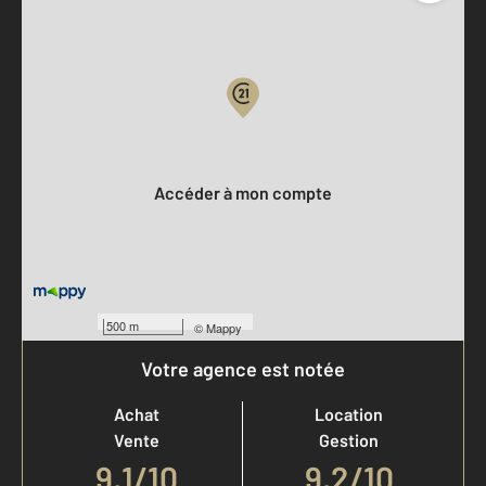
Parlons de vous, parlons biens
Votre compte :
Accéder à mon compte
500 m
©
Mappy
Votre agence est notée
Achat
Location
Vente
Gestion
9,1
/
10
9,2/10