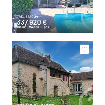
TRELISSAC 24
337 920 €
2
194 m
, Maison
, 8 pcs
BOULAZAC ISLE MANOIRE 24