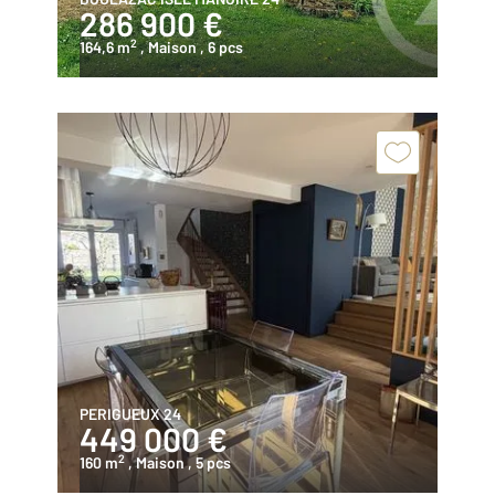
286 900 €
2
164,6 m
, Maison
, 6 pcs
PERIGUEUX 24
449 000 €
2
160 m
, Maison
, 5 pcs