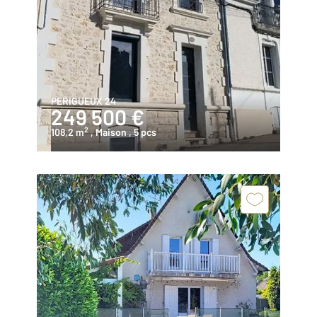
PERIGUEUX 24
249 500 €
2
108,2 m
, Maison
, 5 pcs