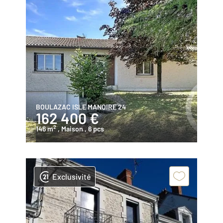
BOULAZAC ISLE MANOIRE 24
162 400 €
2
146 m
, Maison
, 6 pcs
Exclusivité