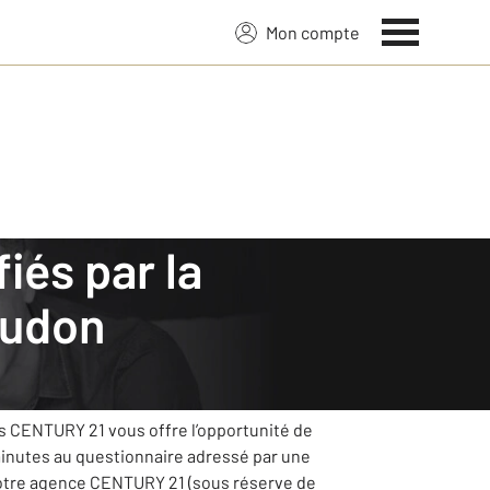
Mon compte
audon
service et mettra tout en œuvre pour
ts CENTURY 21 vous offre l’opportunité de
minutes au questionnaire adressé par une
votre agence CENTURY 21 (sous réserve de