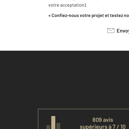
votre acceptation).
« Confiez-nous votre projet et testez not
Env
809 avis
supérieurs à 7 / 10