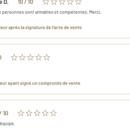
e
D.
10
/ 10
es personnes sont aimables et compétentes. Merci.
deur
après la signature de l'acte de vente
0
deur
ayant signé un compromis de vente
/ 10
'équipe.