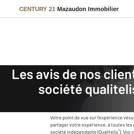
CENTURY 21
Mazaudon Immobilier
Les avis de nos clients recueillis et authentifiés par la
Agence immobilière
Avis de nos clients
société qualitel
CENTURY 21 Mazaudon Im
Notre agence CENTURY 21 Mazaudon Immob
s’améliorer grâce à vos retours.
Votre point de vue sur l’expérience véc
partager votre expérience, à toutes les
®
société indépendante (Qualitelis
). Vos