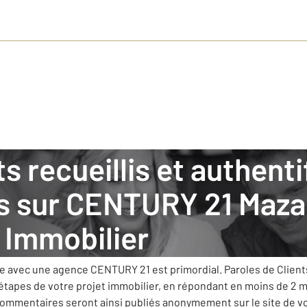
is sur
CENTURY 21 Maz
mobilier
: nos clients donnent leurs avis
Immobilier
ilier s’est fixée comme priorité de vous apporter le meilleur 
ue avec une agence CENTURY 21 est primordial. Paroles de Clien
 étapes de votre projet immobilier, en répondant en moins de 2 
 commentaires seront ainsi publiés anonymement sur le site de 