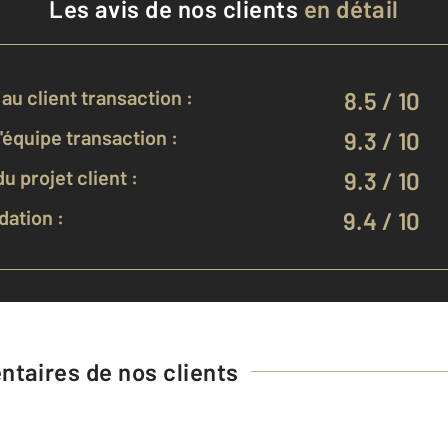
Les avis de nos clients
en détail
au client transaction :
8.5 / 10
équipe transaction :
9.3 / 10
u projet client :
9.3 / 10
ation :
9.4 / 10
taires de nos clients