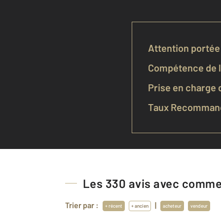
Attention portée 
Compétence de l'
Prise en charge d
Taux Recommand
Les
330
avis avec commen
Trier par :
|
+ récent
+ ancien
acheteur
vendeur