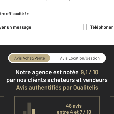
re efficacité ! »
oyer un message
Téléphoner
Avis Achat/Vente
Avis Location/Gestion
Notre agence est notée
9,1 / 10
par nos clients
acheteurs et vendeurs
Avis authentifiés par Qualitelis
48 avis
entre 4 et 7 / 10