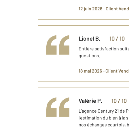
12 juin 2026 -
Client Ven
Lionel
B.
10
/ 10
Entière satisfaction suit
questions.
18 mai 2026 -
Client Ven
Valérie
P.
10
/ 10
L’agence Century 21 de P
l’estimation du bien à la
nos échanges courtois, bi