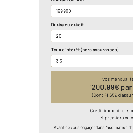
Durée du crédit
Taux d'intérêt (hors assurances)
vos mensualit
1200.99
€ par
(Dont
41.65
€ d’assu
Crédit immobilier si
et premiers calc
Avant de vous engager dans l’acquisition d’u