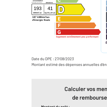
consommation
(énergie primaire)
émissions
193
41
2
2
kWh/m
.an
kg CO
/m
.an
2
187 kWh/m²/an
d'énergie finale
logement extrêmement peu performant
Date du DPE : 27/08/2023
Montant estimé des dépenses annuelles d'éne
Calculer vos men
de rembours
Montant du prêt :