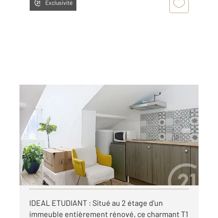
Exclusivité
PERIGUEUX 24
2
16,93 m
, 1 pièce
Ref : 21325
Appartement Studio à louer
380 €
par mois charges comprises
Visiter le site dédié
IDEAL ETUDIANT : Situé au 2 étage d'un
immeuble entièrement rénové, ce charmant T1