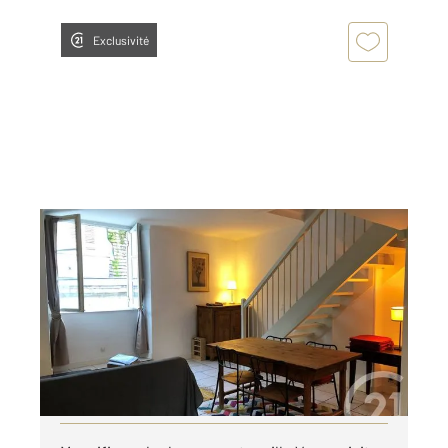
Exclusivité
PERIGUEUX 24
2
60 m
, 2 pièces
Ref : 21463
Appartement à louer
550 €
par mois charges comprises
Visiter le site dédié