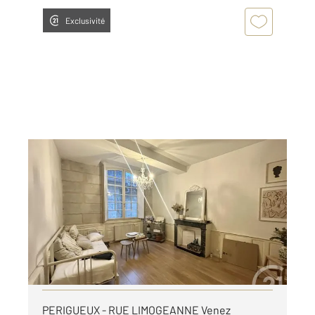
Exclusivité
PERIGUEUX 24
2
44,61 m
, 2 pièces
Ref : 21456
Appartement à louer
458 €
par mois charges comprises
Visiter le site dédié
PERIGUEUX - RUE LIMOGEANNE Venez