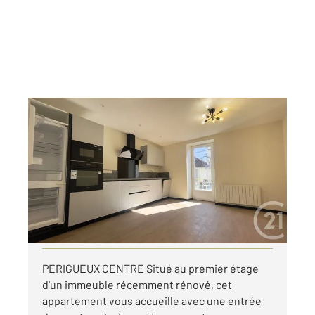
PERIGUEUX 24
2
44,38 m
, 3 pièces
Ref : 21035
Appartement F3 à louer
690 €
par mois charges comprises
Visiter le site dédié
PERIGUEUX CENTRE Situé au premier étage
d'un immeuble récemment rénové, cet
appartement vous accueille avec une entrée