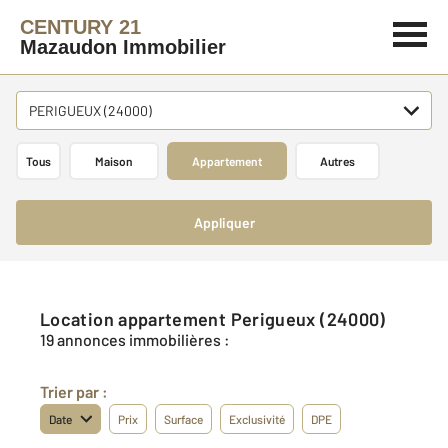
CENTURY 21
Mazaudon Immobilier
PERIGUEUX (24000)
Tous
Maison
Appartement
Autres
Appliquer
Location appartement Perigueux (24000)
19 annonces immobilières :
Trier par :
Date
Prix
Surface
Exclusivité
DPE