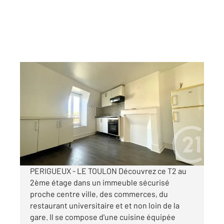
PERIGUEUX 24
2
35 m
, 2 pièces
Ref : 21412
Appartement F2 à louer
415 €
par mois charges comprises
PERIGUEUX - LE TOULON Découvrez ce T2 au
2ème étage dans un immeuble sécurisé
proche centre ville, des commerces, du
restaurant universitaire et et non loin de la
gare. Il se compose d'une cuisine équipée