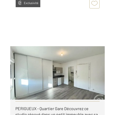
Exclusivité
PERIGUEUX 24
2
21,53 m
, 1 pièce
Ref : 21461
Appartement F1 à louer
330 €
par mois charges comprises
Visiter le site dédié
PERIGUEUX - Quartier Gare Découvrez ce
studio rénové dans un petit immeuble avec sa