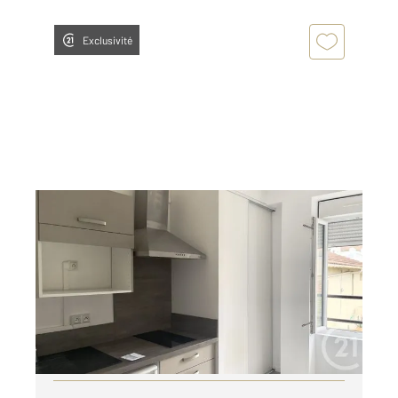
Exclusivité
PERIGUEUX 24
2
17,03 m
, 1 pièce
Ref : 21039
Appartement Studio à louer
310 €
par mois charges comprises
Visiter le site dédié