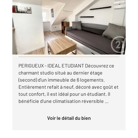
2
12,26 m
, 1 pièce
Ref : 21421
Appartement Studio à louer
380 €
par mois charges comprises
Visiter le site dédié
PERIGUEUX - IDEAL ETUDIANT Découvrez ce
charmant studio situé au dernier étage
(second) d'un immeuble de 6 logements.
Entièrement refait à neuf, décoré avec goût et
tout confort, il est idéal pour un étudiant. Il
bénéficie d'une climatisation réversible ...
Voir le détail du bien