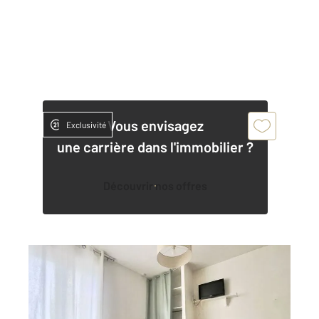
Vous envisagez
Exclusivité
une carrière dans l'immobilier ?
Découvrir nos offres
PERIGUEUX 24
2
14,66 m
, 1 pièce
Ref : 21212
Appartement F1 à louer