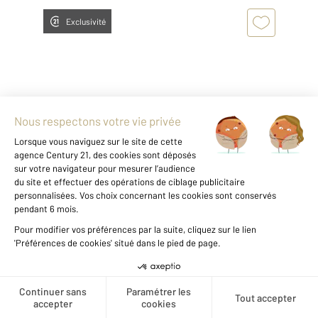
Exclusivité
PERIGUEUX 24
2
71,50 m
, 3 pièces
Ref : 21044
Appartement F3 à louer
750 €
par mois charges comprises
Visiter le site dédié
Créer une alerte
PERIGUEUX Découvrez cet appartement cosy