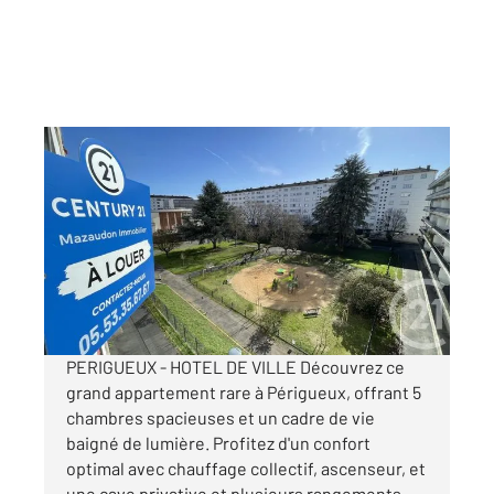
PERIGUEUX 24
2
126,80 m
, 6 pièces
Ref : 21085
Appartement F6 à louer
1 215 €
par mois charges comprises
PERIGUEUX - HOTEL DE VILLE Découvrez ce
grand appartement rare à Périgueux, offrant 5
chambres spacieuses et un cadre de vie
baigné de lumière. Profitez d'un confort
optimal avec chauffage collectif, ascenseur, et
une cave privative et plusieurs rangements