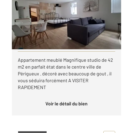
2
42 m
, 1 pièce
Ref : 21453
Appartement F1 à louer
500 €
par mois charges comprises
Visiter le site dédié
Appartement meublé Magnifique studio de 42
m2 en parfait état dans le centre ville de
Périgueux . décoré avec beaucoup de gout , il
vous séduira forcément A VISITER
RAPIDEMENT
Voir le détail du bien