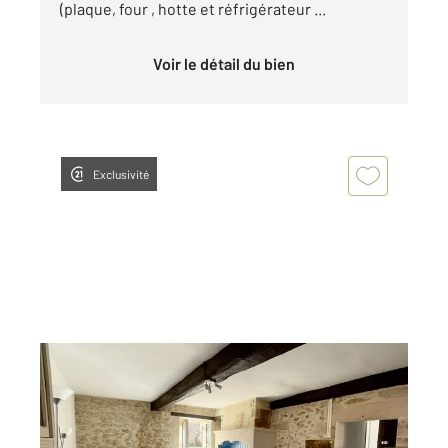
(plaque, four , hotte et réfrigérateur ...
Voir le détail du bien
Exclusivité
PERIGUEUX 24
2
37,39 m
, 2 pièces
Ref : 21359
Appartement F2 à louer