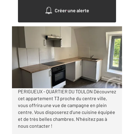
Créer une alerte
PERIGUEUX 24
2
46,09 m
, 3 pièces
Ref : 21411
Appartement à louer
515 €
par mois charges comprises
PERIGUEUX - QUARTIER DU TOULON Découvrez
cet appartement T3 proche du centre ville,
vous offrira une vue de campagne en plein
centre. Vous disposerez d'une cuisine équipée
et de très belles chambres. N'hésitez pas à
nous contacter !