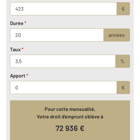
€
Durée
*
années
Taux
*
%
Apport
*
€
Pour cette mensualité,
Votre droit d'emprunt s'élève à
72 936
€