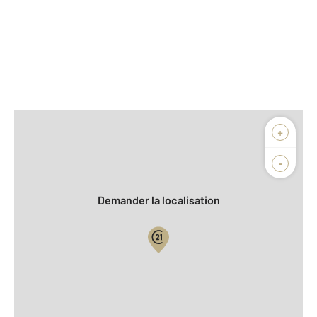
Afficher sur la carte :
+
Agence
-
Demander la localisation
Vue globale
2
Surface totale : 31,3 m
2
Surface habitable : 31,3 m
Type d'appartement : T1