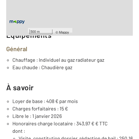
ème
Étage : 2
Nombre de pièces : 2
[Voir le détail]
500 m
©
Mappy
Équipements
Général
Chauffage : Individuel au gaz radiateur gaz
Eau chaude : Chaudière gaz
À savoir
Loyer de base : 408 € par mois
Charges forfaitaires : 15 €
Libre le : 1 janvier 2026
Honoraires charge locataire : 343,97 € € TTC
dont :
Visite, constitution dossier, rédaction de bail : 250,16