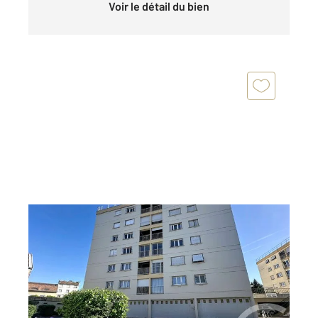
Voir le détail du bien
PERIGUEUX 24
2
90,90 m
, 5 pièces
Ref : 20821
Appartement F5 à vendre
98 000 €