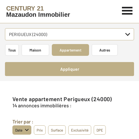
CENTURY 21
Mazaudon Immobilier
PERIGUEUX (24000)
Tous
Maison
Appartement
Autres
Appliquer
Vente appartement Perigueux (24000)
14 annonces immobilières :
Trier par :
Date
Prix
Surface
Exclusivité
DPE