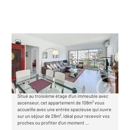
PERIGUEUX 24
2
108,27 m
, 5 pièces
Ref : 21041
Appartement F5 à vendre
315 000 €
PERIGUEUX CENTRE TOTALEMENT RENOVE
Situé au troisième étage d'un immeuble avec
ascenseur, cet appartement de 108m² vous
accueille avec une entrée spacieuse qui ouvre
sur un séjour de 28m², idéal pour recevoir vos
proches ou profiter d'un moment ...