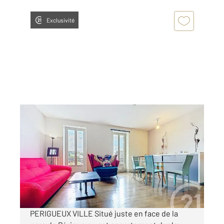
Exclusivité
PERIGUEUX 24
2
95,94 m
, 4 pièces
Ref : 21400
Appartement F4 à vendre
129 000 €
Visiter le site dédié
PERIGUEUX VILLE Situé juste en face de la