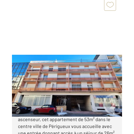
PERIGUEUX 24
2
53 m
, 2 pièces
Ref : 21146
Appartement F2 à vendre
125 500 €
Situé au premier étage d'un immeuble avec
ascenseur, cet appartement de 53m² dans le
centre ville de Périgueux vous accueille avec
une entrée donnant accès à un séjour de 26m²