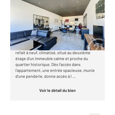
PERIGUEUX 24
2
84,50 m
, 3 pièces
Ref : 21394
Appartement F3 à vendre
214 000 €
Appartement meublé de 85 m², entièrement
refait à neuf, climatisé, situé au deuxième
étage d'un immeuble calme et proche du
quartier historique. Dès l'accès dans
l'appartement, une entrée spacieuse, munie
d'une penderie, donne accès à l ...
Voir le détail du bien