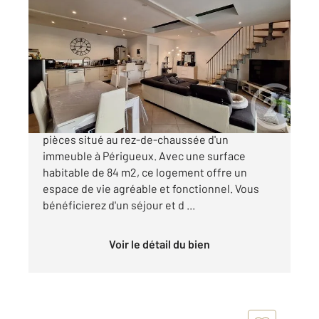
PERIGUEUX 24
2
84,41 m
, 4 pièces
Ref : 18873
Appartement F4 à vendre
162 000 €
Découvrez cet appartement type Loft de 4
pièces situé au rez-de-chaussée d'un
immeuble à Périgueux. Avec une surface
habitable de 84 m2, ce logement offre un
espace de vie agréable et fonctionnel. Vous
bénéficierez d'un séjour et d ...
Voir le détail du bien