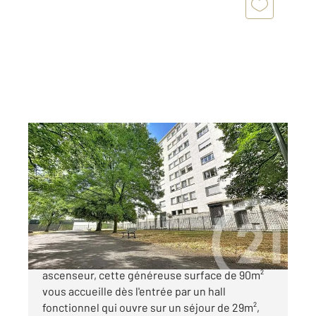
PERIGUEUX 24
2
89,63 m
, 5 pièces
Ref : 20845
Appartement F5 à vendre
175 000 €
Nichée au premier étage d'un immeuble avec
ascenseur, cette généreuse surface de 90m²
vous accueille dès l'entrée par un hall
fonctionnel qui ouvre sur un séjour de 29m²,