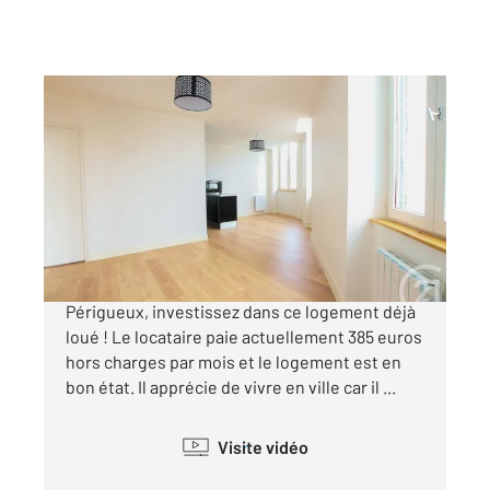
PERIGUEUX 24
2
39,54 m
, 2 pièces
Ref : 20055
Appartement T2 à vendre
63 000 €
PERIGUEUX A deux pas de la gare de
Périgueux, investissez dans ce logement déjà
loué ! Le locataire paie actuellement 385 euros
hors charges par mois et le logement est en
bon état. Il apprécie de vivre en ville car il ...
Visite vidéo