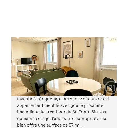
PERIGUEUX 24
2
57,17 m
, 3 pièces
Ref : 20978
Appartement F3 à vendre
115 000 €
PERIGUEUX - Pont des Barris Vous souhaitez
investir à Périgueux, alors venez découvrir cet
appartement meublé avec goût à proximité
immédiate de la cathédrale St-Front. Situé au
deuxième étage d'une petite copropriété, ce
bien offre une surface de 57 m² ...