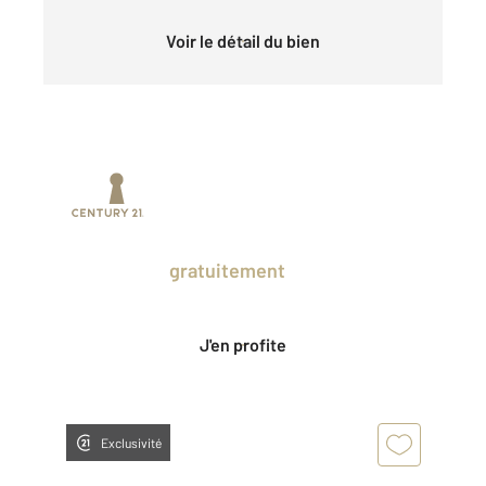
Voir le détail du bien
Prenez un temps d'avance sur le marché
en profitant
gratuitement
des Ventes
Privées CENTURY 21.
J'en profite
Exclusivité