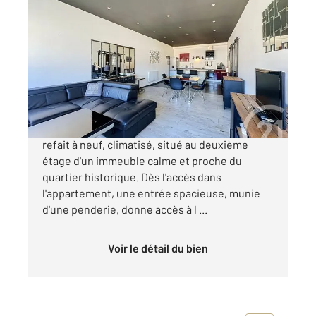
PERIGUEUX 24
2
84,50 m
, 3 pièces
Ref : 21394
Appartement F3 à vendre
214 000 €
Appartement meublé de 85 m², entièrement
refait à neuf, climatisé, situé au deuxième
étage d'un immeuble calme et proche du
quartier historique. Dès l'accès dans
l'appartement, une entrée spacieuse, munie
d'une penderie, donne accès à l ...
Voir le détail du bien