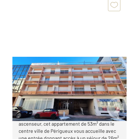
PERIGUEUX 24
2
53 m
, 2 pièces
Ref : 21146
Appartement F2 à vendre
125 500 €
Situé au premier étage d'un immeuble avec
ascenseur, cet appartement de 53m² dans le
centre ville de Périgueux vous accueille avec
une entrée donnant accès à un séjour de 26m²