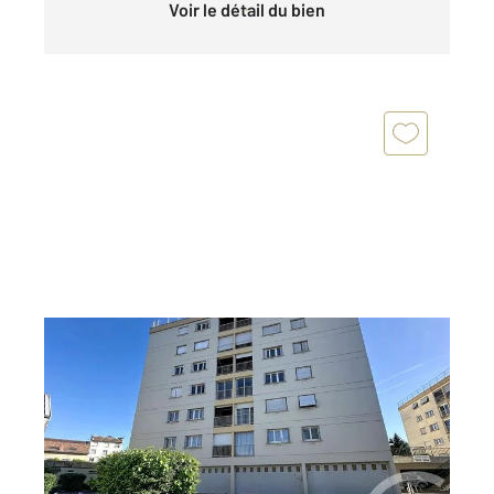
Voir le détail du bien
PERIGUEUX 24
2
90,90 m
, 5 pièces
Ref : 20821
Appartement F5 à vendre
98 000 €