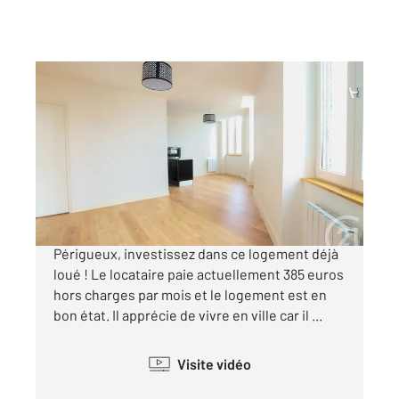
PERIGUEUX 24
2
39,54 m
, 2 pièces
Ref : 20055
Appartement T2 à vendre
63 000 €
PERIGUEUX A deux pas de la gare de
Périgueux, investissez dans ce logement déjà
loué ! Le locataire paie actuellement 385 euros
hors charges par mois et le logement est en
bon état. Il apprécie de vivre en ville car il ...
Visite vidéo