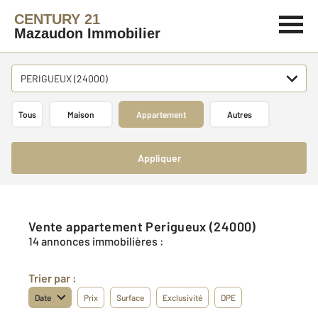
CENTURY 21
Mazaudon Immobilier
PERIGUEUX (24000)
Tous
Maison
Appartement
Autres
Appliquer
Vente appartement Perigueux (24000)
14 annonces immobilières :
Trier par :
Date
Prix
Surface
Exclusivité
DPE