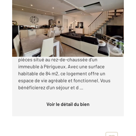
PERIGUEUX 24
2
84,41 m
, 4 pièces
Ref : 18873
Appartement F4 à vendre
162 000 €
Découvrez cet appartement type Loft de 4
pièces situé au rez-de-chaussée d'un
immeuble à Périgueux. Avec une surface
habitable de 84 m2, ce logement offre un
espace de vie agréable et fonctionnel. Vous
bénéficierez d'un séjour et d ...
Voir le détail du bien