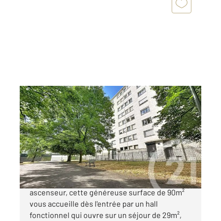
PERIGUEUX 24
2
89,63 m
, 5 pièces
Ref : 20845
Appartement F5 à vendre
175 000 €
Nichée au premier étage d'un immeuble avec
ascenseur, cette généreuse surface de 90m²
vous accueille dès l'entrée par un hall
fonctionnel qui ouvre sur un séjour de 29m²,