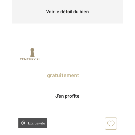
Voir le détail du bien
Prenez un temps d'avance sur le marché
en profitant
gratuitement
des Ventes
Privées CENTURY 21.
J'en profite
Exclusivité