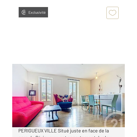
Exclusivité
PERIGUEUX 24
2
95,94 m
, 4 pièces
Ref : 21400
Appartement F4 à vendre
129 000 €
Visiter le site dédié
PERIGUEUX VILLE Situé juste en face de la