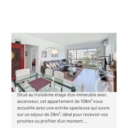
PERIGUEUX 24
2
108,27 m
, 5 pièces
Ref : 21041
Appartement F5 à vendre
315 000 €
PERIGUEUX CENTRE TOTALEMENT RENOVE
Situé au troisième étage d'un immeuble avec
ascenseur, cet appartement de 108m² vous
accueille avec une entrée spacieuse qui ouvre
sur un séjour de 28m², idéal pour recevoir vos
proches ou profiter d'un moment ...