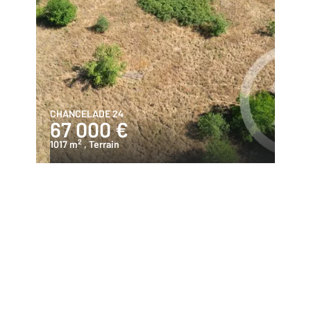
CHANCELADE 24
67 000 €
2
1017 m
, Terrain