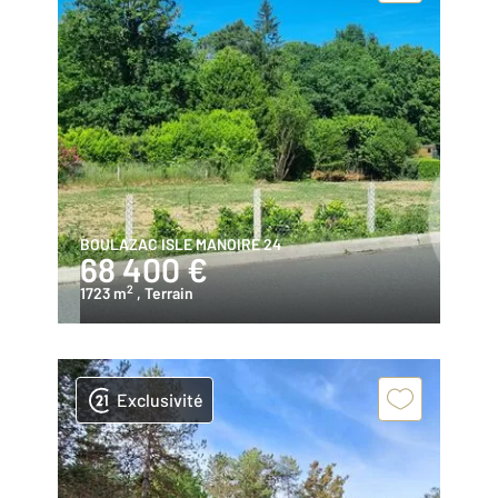
BOULAZAC ISLE MANOIRE 24
68 400 €
2
1723 m
, Terrain
Exclusivité