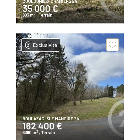
COULOUNIEIX CHAMIERS 24
35 000 €
2
893 m
, Terrain
Exclusivité
BOULAZAC ISLE MANOIRE 24
162 400 €
2
6360 m
, Terrain