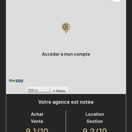
Parlons de vous, parlons biens
Votre compte :
Accéder à mon compte
500 m
©
Mappy
Votre agence est notée
Achat
Location
Vente
Gestion
9,1
/
10
9,2/10