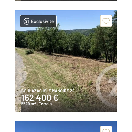
Exclusivité
BOULAZAC ISLE MANOIRE 24
162 400 €
2
5529 m
, Terrain