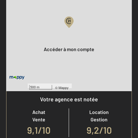
Parlons de vous, parlons biens
Votre compte :
Accéder à mon compte
500 m
©
Mappy
Votre agence est notée
Achat
Location
Vente
Gestion
9,1
/
10
9,2/10