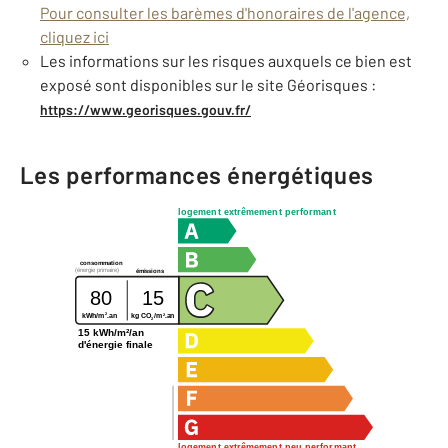
Pour consulter les barèmes d'honoraires de l'agence,
cliquez ici
Les informations sur les risques auxquels ce bien est
exposé sont disponibles sur le site Géorisques :
https://www.georisques.gouv.fr/
Les performances énergétiques
logement extrêmement performant
consommation
(énergie primaire)
émissions
80
15
2
2
kg CO
/m
.an
kWh/m
.an
2
15 kWh/m²/an
d'énergie finale
logement extrêmement peu performant