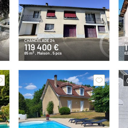
CHANCELADE 24
R
119 400 €
2
85 m
, Maison
, 5 pcs
8