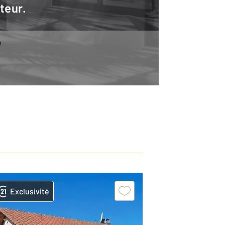
teur.
e
Exclusivité