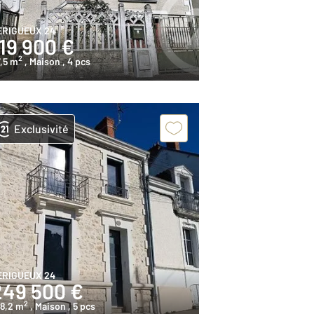
ERIGUEUX 24
19 900 €
2
,5 m
, Maison
, 4 pcs
Exclusivité
ERIGUEUX 24
249 500 €
2
08,2 m
, Maison
, 5 pcs