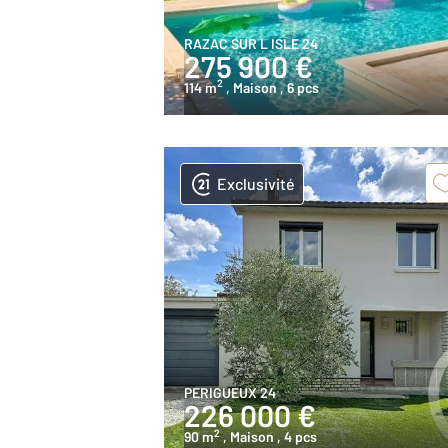
RAZAC SUR L ISLE 24
275 900 €
2
114 m
, Maison
, 6 pcs
Exclusivité
PERIGUEUX 24
226 000 €
2
90 m
, Maison
, 4 pcs