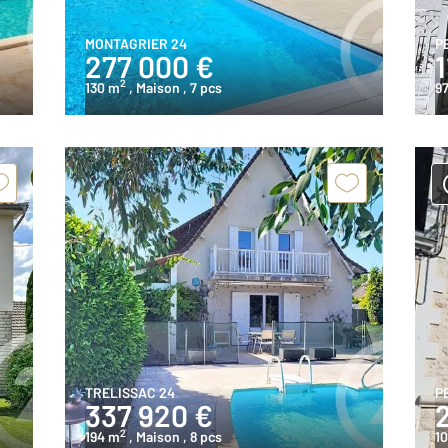
MONTAGRIER 24
P
277 000 €
1
2
130 m
, Maison
, 7 pcs
97
TRELISSAC 24
P
337 920 €
2
194 m
, Maison
, 8 pcs
1