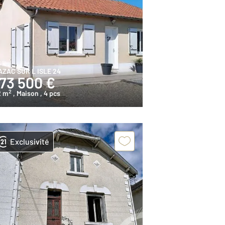
AZAC SUR L ISLE 24
173 500 €
2
2 m
, Maison
, 4 pcs
Exclusivité