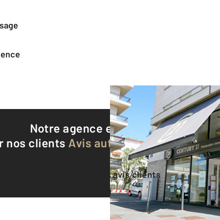
ssage
agence
Notre agence est notée
9,1/10
r nos clients
Avis authentifiés par Qualite
Voir tous les avis clients