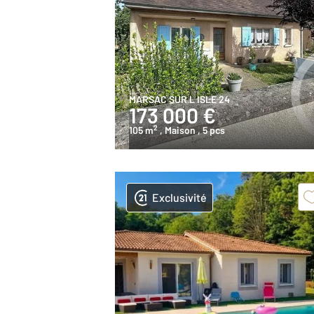
MARSAC SUR L ISLE 24
173 000 €
2
105 m
, Maison
, 5 pcs
Exclusivité