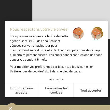
Parlons de vous, parlons biens
500 m
©
Mappy
Votre agence est notée
Achat
Location
Vente
Gestion
9,1
/
10
9,2/10