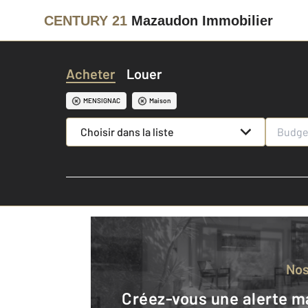
CENTURY 21
Mazaudon Immobilier
Acheter
Louer
MENSIGNAC
Maison
Choisir dans la liste
No
Créez-vous une alerte mail pour être averti quand une annonce est en ligne et consultez la