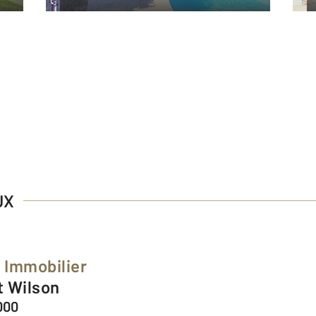
UX
 Immobilier
t Wilson
000