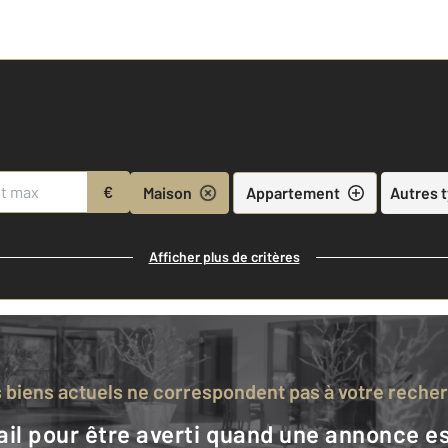
€
Maison
Appartement
Autres 
Afficher plus de critères
s biens actuels ne correspondent pas à votre reche